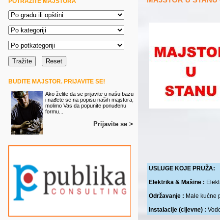
POTRAŽITE MAJSTORA
BUDITE MAJSTOR. PRIJAVITE SE!
Ako želite da se prijavite u našu bazu
i nađete se na popisu naših majstora,
molimo Vas da popunite ponuđenu
formu...
Prijavite se >
USLUGE KOJE PRUŽA:
Elektrika & Mašine :
Elekt
Održavanje :
Male kućne 
Instalacije (cijevne) :
Vodo