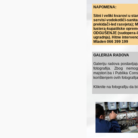
NAPOMENA:
Sitni i veliki kvarovi u s
servis/-vodokotlići-sanit
prekidači-led rasvjeta);
lustera-kupatilske opre
ODGUŠENJE (sudopera-la
ugradnja). Hitne intervenc
Mladen 066 399 199
GALERIJA RADOVA
Galeriju radova postavljaj
fotografija. Zbog nemogu
majstori.ba i Publika Con
korištenjem ovih fotografija
Kliknite na fotografiju da b