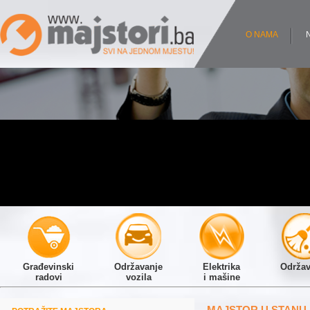
O NAMA
Građevinski
Održavanje
Elektrika
Održav
radovi
vozila
i mašine
MAJSTOR U STANU 