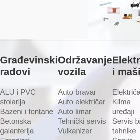
Građevinski
Održavanje
Elekt
radovi
vozila
i maš
ALU i PVC
Auto bravar
Električ
stolarija
Auto električar
Klima
Bazeni i fontane
Auto limar
uređaji
Betonska
Tehnički servis
Servis bi
galanterija
Vulkanizer
tehnike