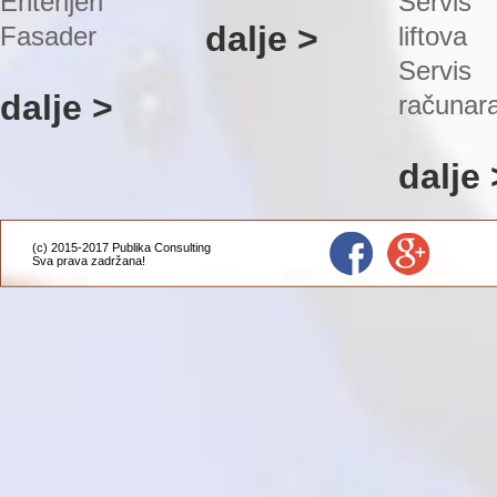
Enterijeri
Servis
dalje >
Fasader
liftova
Servis
dalje >
računar
dalje 
(c) 2015-2017 Publika Consulting
Sva prava zadržana!
Administracija