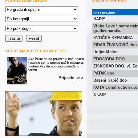
POTRAŽITE MAJSTORA
Ime i prezime
NARIS
Vinko Lovrić samostaln
građevinarstvu
KVOČKA KERAMIKA
ZIDAR ŽIVANOVIĆ doo
BUDITE MAJSTOR. PRIJAVITE SE!
Unijat-M doo
EDO-VODA DOO
Ako želite da se prijavite u našu bazu
i nađete se na popisu naših majstora,
ZISKORAD DOO, vl. Zo
molimo Vas da popunite ponuđenu
formu...
PATAK doo
Prijavite se >
Bazeni Kapić doo
KOTA Construction d.o.
X COP