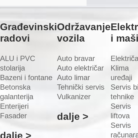
Građevinski
Održavanje
Elekt
radovi
vozila
i maš
ALU i PVC
Auto bravar
Električ
stolarija
Auto električar
Klima
Bazeni i fontane
Auto limar
uređaji
Betonska
Tehnički servis
Servis bi
galanterija
Vulkanizer
tehnike
Enterijeri
Servis
dalje >
Fasader
liftova
Servis
dalje >
računar