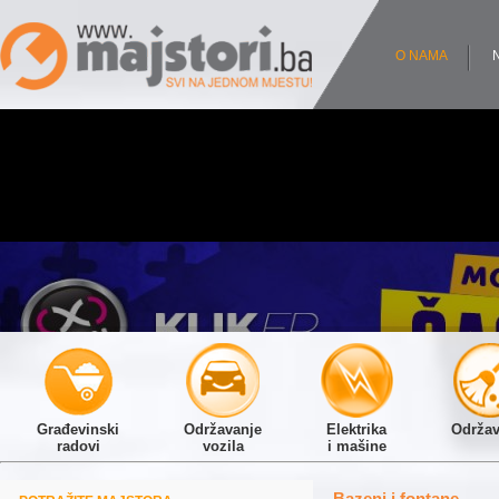
O NAMA
Građevinski
Održavanje
Elektrika
Održav
radovi
vozila
i mašine
Bazeni i fontane