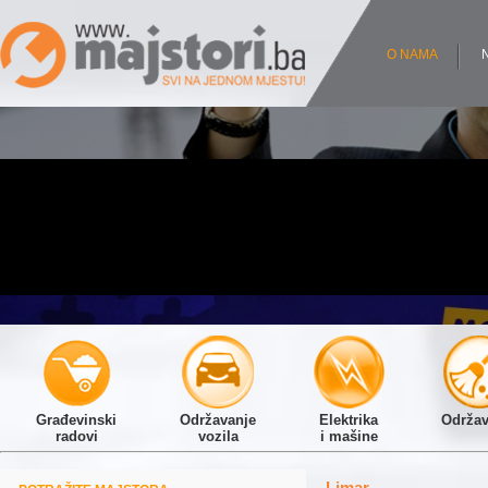
O NAMA
Građevinski
Održavanje
Elektrika
Održav
radovi
vozila
i mašine
Limar