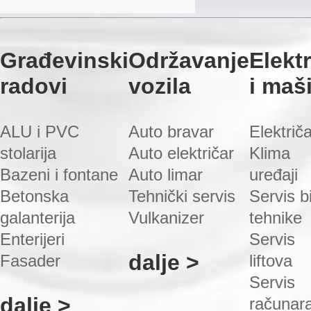
Građevinski
Održavanje
Elekt
radovi
vozila
i maš
ALU i PVC
Auto bravar
Električ
stolarija
Auto električar
Klima
Bazeni i fontane
Auto limar
uređaji
Betonska
Tehnički servis
Servis bi
galanterija
Vulkanizer
tehnike
Enterijeri
Servis
dalje >
Fasader
liftova
Servis
dalje >
računar