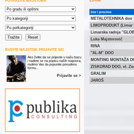
POTRAŽITE MAJSTORA
Ime i prezime
METALOTEHNIKA doo
LIMOPRODUKT (Limar M
Limarska radnja ''GLOB
Luka Majstorović
RINA
BUDITE MAJSTOR. PRIJAVITE SE!
''AL-M'' DOO
Ako želite da se prijavite u našu bazu
MONTING MONTAŽA D
i nađete se na popisu naših majstora,
molimo Vas da popunite ponuđenu
ZISKORAD DOO, vl. Zo
formu...
GRALIM
Prijavite se >
JAROŠ