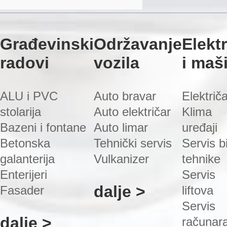
Građevinski
Održavanje
Elekt
radovi
vozila
i maš
ALU i PVC
Auto bravar
Električ
stolarija
Auto električar
Klima
Bazeni i fontane
Auto limar
uređaji
Betonska
Tehnički servis
Servis bi
galanterija
Vulkanizer
tehnike
Enterijeri
Servis
dalje >
Fasader
liftova
Servis
dalje >
računar