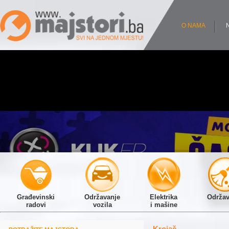
O NAMA
Građevinski
Održavanje
Elektrika
Održav
radovi
vozila
i mašine
Krojač