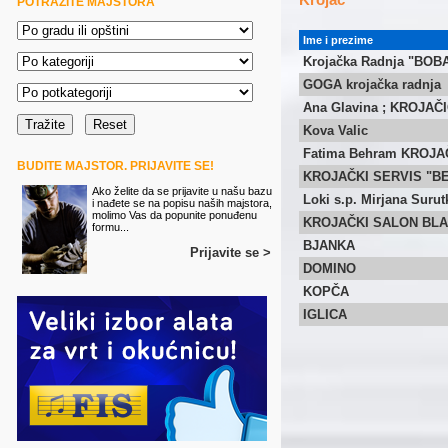
POTRAŽITE MAJSTORA
Ime i prezime
Krojačka Radnja "BOB
GOGA krojačka radnja
Ana Glavina ; KROJAČ
Kova Valic
Fatima Behram KROJA
BUDITE MAJSTOR. PRIJAVITE SE!
KROJAČKI SERVIS "B
Ako želite da se prijavite u našu bazu
Loki s.p. Mirjana Surut
i nađete se na popisu naših majstora,
molimo Vas da popunite ponuđenu
KROJAČKI SALON BL
formu...
BJANKA
Prijavite se >
DOMINO
KOPČA
IGLICA